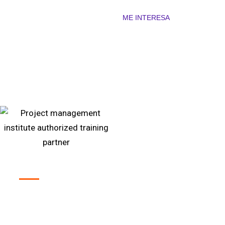
ME INTERESA
Ser
ATP
es el aval de que
nuestros cursos e
instructores
cumplen con los rigurosos estándares
de calidad del PMI