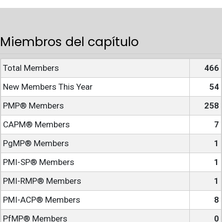
Miembros del capítulo
Total Members
466
New Members This Year
54
PMP® Members
258
CAPM® Members
7
PgMP® Members
1
PMI-SP® Members
1
PMI-RMP® Members
1
PMI-ACP® Members
8
PfMP® Members
0