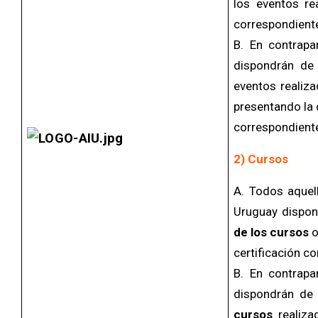
los eventos re
correspondient
B. En contrapa
dispondrán d
eventos realiza
presentando la 
correspondient
2) Cursos
A. Todos aquel
Uruguay dispon
de los cursos
o
certificación c
B. En contrapa
dispondrán de
cursos
realiza