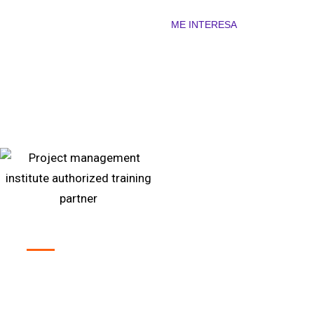
ME INTERESA
Ser
ATP
es el aval de que
nuestros cursos e
instructores
cumplen con los rigurosos estándares
de calidad del PMI