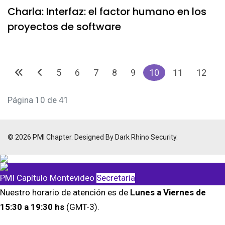
Charla: Interfaz: el factor humano en los
proyectos de software
5
6
7
8
9
10
11
12
1
Página 10 de 41
© 2026 PMI Chapter. Designed By Dark Rhino Security.
PMI Capítulo Montevideo
Secretaría
Nuestro horario de atención es de
Lunes a Viernes de
15:30 a 19:30 hs
(GMT-3).